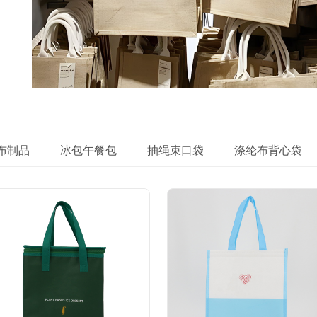
布制品
冰包午餐包
抽绳束口袋
涤纶布背心袋