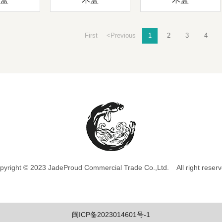
First
<Previous
1
2
3
4
pyright © 2023 JadeProud Commercial Trade Co.,Ltd. All right reserv
闽ICP备2023014601号-1