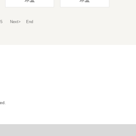
5
Next>
End
ed.