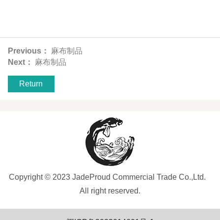
Previous：
麻布制品
Next：
麻布制品
Return
Copyright © 2023 JadeProud Commercial Trade Co.,Ltd.
All right reserved.