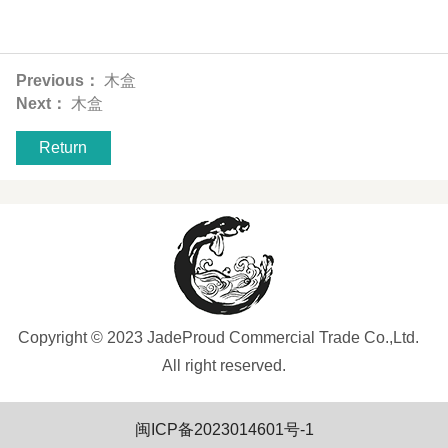
Previous：
木盒
Next：
木盒
Return
Copyright © 2023 JadeProud Commercial Trade Co.,Ltd.
All right reserved.
闽ICP备2023014601号-1