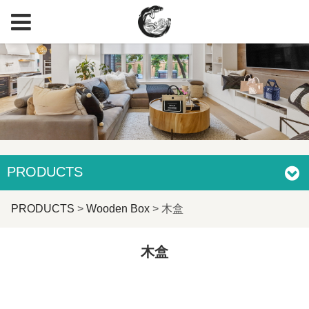
PRODUCTS
木盒
PRODUCTS
>
Wooden Box
>
木盒
木盒